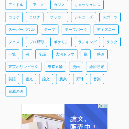
アイドル
アニメ
カジノ
キャッシュレス
コミケ
コロナ
サッカー
ジャニーズ
スポーツ
スーパーボウル
テーマ
テーマパーク
ディズニー
フェス
プロ野球
ポケモン
ランキング
ヲタク
一覧
例
卒論
大河ドラマ
嵐
映画
東京オリンピック
東京五輪
漫画
経済効果
英語
観光
論文
農業
野球
音楽
鬼滅の刃