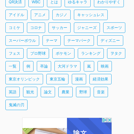
QR決済
WBC
とは
ゆるキャラ
わかりやすく
アイドル
アニメ
カジノ
キャッシュレス
コミケ
コロナ
サッカー
ジャニーズ
スポーツ
スーパーボウル
テーマ
テーマパーク
ディズニー
フェス
プロ野球
ポケモン
ランキング
ヲタク
一覧
例
卒論
大河ドラマ
嵐
映画
東京オリンピック
東京五輪
漫画
経済効果
英語
観光
論文
農業
野球
音楽
鬼滅の刃