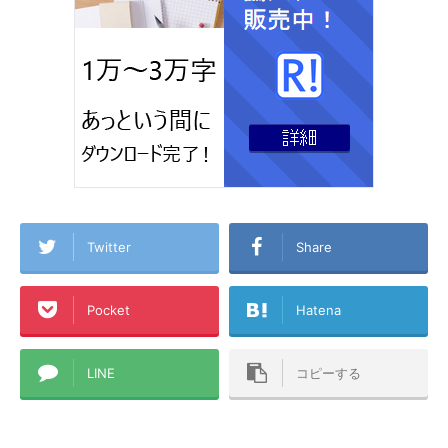
Twitter
Share
Pocket
Hatena
LINE
コピーする