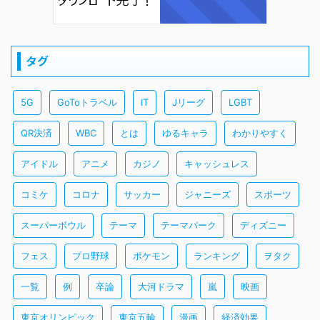
タグ
5G
GoToトラベル
IT
Jリーグ
LGBT
QR決済
WBC
とは
ゆるキャラ
わかりやすく
アイドル
アニメ
カジノ
キャッシュレス
コミケ
コロナ
サッカー
ジャニーズ
スポーツ
スーパーボウル
テーマ
テーマパーク
ディズニー
フェス
プロ野球
ポケモン
ランキング
ヲタク
一覧
例
卒論
大河ドラマ
嵐
映画
東京オリンピック
東京五輪
漫画
経済効果