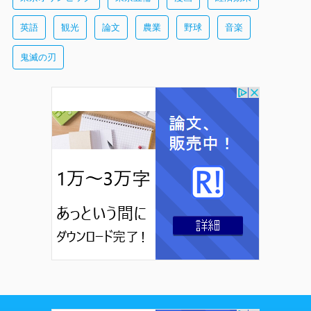
英語
観光
論文
農業
野球
音楽
鬼滅の刃