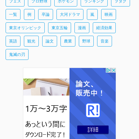
フェス
プロ野球
ポケモン
ランキング
ヲタク
一覧
例
卒論
大河ドラマ
嵐
映画
東京オリンピック
東京五輪
漫画
経済効果
英語
観光
論文
農業
野球
音楽
鬼滅の刃