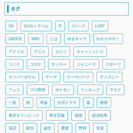
タグ
5G
GoToトラベル
IT
Jリーグ
LGBT
QR決済
WBC
とは
ゆるキャラ
わかりやすく
アイドル
アニメ
カジノ
キャッシュレス
コミケ
コロナ
サッカー
ジャニーズ
スポーツ
スーパーボウル
テーマ
テーマパーク
ディズニー
フェス
プロ野球
ポケモン
ランキング
ヲタク
一覧
例
卒論
大河ドラマ
嵐
映画
東京オリンピック
東京五輪
漫画
経済効果
英語
観光
論文
農業
野球
音楽