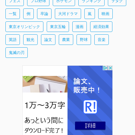
フェス
プロ野球
ポケモン
ランキング
ヲタク
一覧
例
卒論
大河ドラマ
嵐
映画
東京オリンピック
東京五輪
漫画
経済効果
英語
観光
論文
農業
野球
音楽
鬼滅の刃